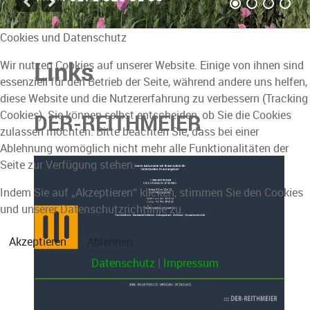
Cookies und Datenschutz
Links
Wir nutzen Cookies auf unserer Website. Einige von ihnen sind
essenziell für den Betrieb der Seite, während andere uns helfen,
diese Website und die Nutzererfahrung zu verbessern (Tracking
Cookies). Sie können selbst entscheiden, ob Sie die Cookies
DER-REITHMEIER
zulassen möchten. Bitte beachten Sie, dass bei einer
Ablehnung womöglich nicht mehr alle Funktionalitäten der
Seite zur Verfügung stehen.
Indem Sie auf „Akzeptieren“ klicken, stimmen Sie den Cookies
und unserer Datenschutzrichtlinie zu.
Akzeptieren
Ablehnen
Datenschutz
|
Impressum